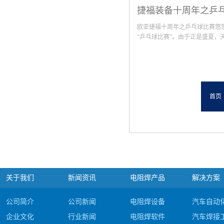
傲队里有号称“大鲨鱼”的黄猛
捷福装备十周年之乒
他们。经过一周的激烈角逐，篮球
满活力，让团队更有凝聚力。以
欧亚捷福十周年之乒乓球比赛悠
“乒乓球比赛”。由于正是盛夏，
雄的飒爽英姿！这边男单比赛选
众也是屏气凝神，驻目观看。只
子组的比赛则是另外一番场景，
首页
二”心态，打的是“团结”与“技
激励的角逐，男单、女单、男双
男子单打比赛得奖获得者：王亮夺
李夏夺得“季军”称号最后是男子双
号王亮夺得“男单冠军”邓宁夺得“
关于我们
新闻资讯
电阻焊产品
解决方案
公司简介
公司新闻
电阻焊设备
汽车自动
企业文化
行业新闻
电阻焊软件
汽车焊接