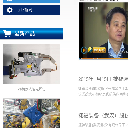
行业新闻
最新产品
2015年1月15日
捷福装备(武汉)股份有限公司于
V6机器人铝点焊钳
优秀投资机构以及优质供应商和
捷福装备（武汉）股
捷福装备(武汉)股份有限公司于 