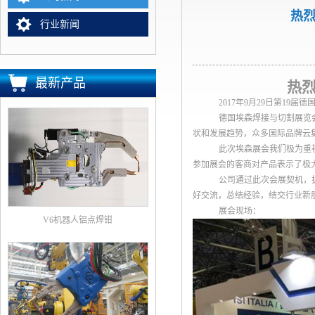
热烈
行业新闻
最新产品
热
2017
年
9
月
29
日第
19
届德
德国埃森焊接与切割展览
状和发展趋势，众多国际品牌云
此次埃森展会我们极为重
参加展会的客商对产品表示了极
公司通过此次会展契机，
好交流，总结经验，结交行业新
展会现场：
V6机器人铝点焊钳