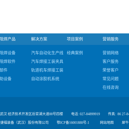
阻焊产品
解决方案
项目案例
营销服务
阻焊设备
汽车自动化生产线集成
经典案例
营销网络
阻焊软件
汽车焊接工装夹具及检具
客户服务
部件
轨道机车焊接工装及夹具
荣誉客户
助设备
自动涂胶机系统
常见问题
#c
在线咨询
 武汉 经济技术开发区后官湖大道88号四楼
电话: 027-84899919
传真:
86 27-8
 - 2016 捷福装备（武汉）股份有限公司
鄂ICP备16001888号-1
网站地图
犀牛