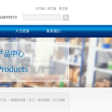
中文版
英文版
意文版
84899919
人力资源
联系我们
产品中心
Products
产品
→
电阻焊设备
>
手工一体化焊机
>
手工焊接
控制柜