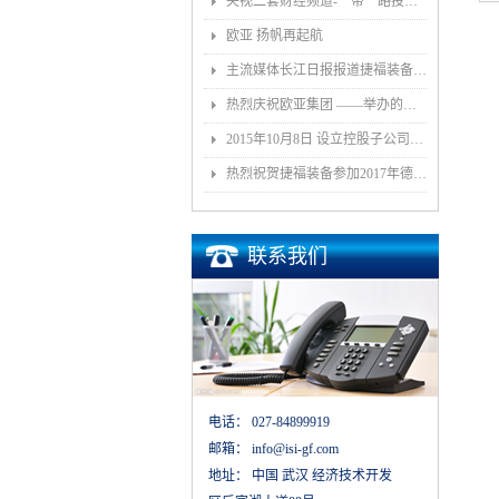
央视二套财经频道-一带一路投资指南报道我司董事长和捷福装备（武汉）股份有限公司
欧亚 扬帆再起航
主流媒体长江日报报道捷福装备（武汉）有限公司上央视2套财经栏目“一带一路栏目”
热烈庆祝欧亚集团 ——举办的《汽车白车身智能制造技术论坛》顺利召开
2015年10月8日 设立控股子公司武汉捷福鹰汽车装备有限公司决议公告
热烈祝贺捷福装备参加2017年德国埃森展取得圆满成功
联系我们
电话：
027-84899919
邮箱：
info@isi-gf.com
地址：
中国 武汉 经济技术开发