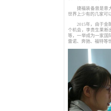
捷福装备曾是意
世界上少有的几家可
2015年，由
个机会，李贵生果断
等，一举成为一家国
雷诺、奔驰、福特等