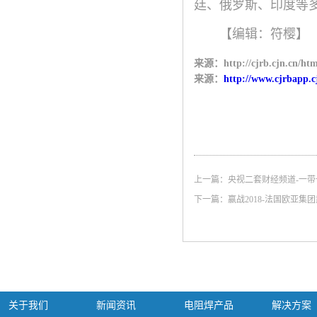
廷、俄罗斯、印度等
【编辑：符樱】
来源：http://cjrb.cjn.cn/htm
来源：
http://www.cjrbapp.c
上一篇：
央视二套财经频道-一
下一篇：
赢战2018-法国欧亚集
关于我们
新闻资讯
电阻焊产品
解决方案