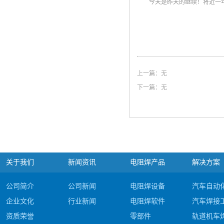
今天是昨天的继续！将近一
上一篇：无
下一篇：无
关于我们
新闻资讯
电阻焊产品
解决方案
公司简介
公司新闻
电阻焊设备
汽车自动
企业文化
行业新闻
电阻焊软件
汽车焊接
资质荣誉
零部件
轨道机车