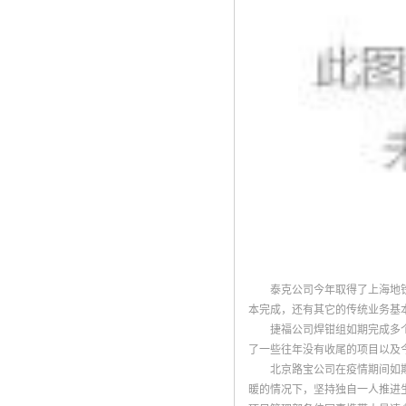
泰克公司今年取得了上海地铁
本完成，还有其它的传统业务基
捷福公司焊钳组如期完成多
了一些往年没有收尾的项目以及今年
北京路宝公司在疫情期间如
暖的情况下，坚持独自一人推进