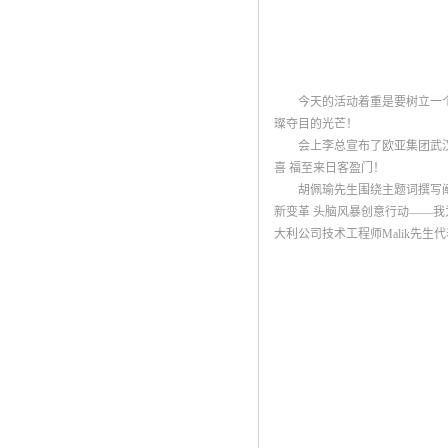
今天的活动着重是要树立一
璨夺目的光芒！
会上李总宣布了欧亚集团武汉
喜 福至来日客盈门！
胡佩瑜先生围绕主题词撰写阐述
新变革 头脑风暴创意行动——
大利公司技术工程师Malik先