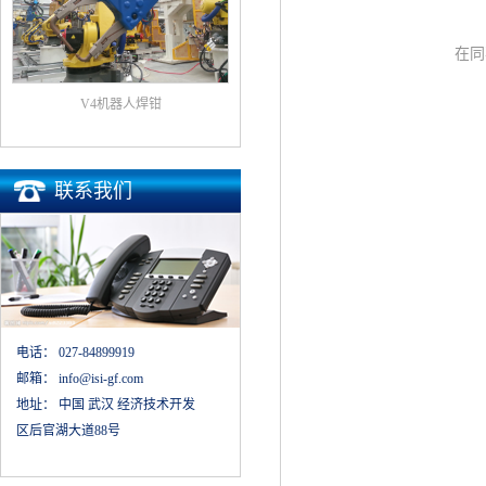
在同
V4机器人焊钳
联系我们
电话：
027-84899919
邮箱：
info@isi-gf.com
地址：
中国 武汉 经济技术开发
区后官湖大道88号
凝