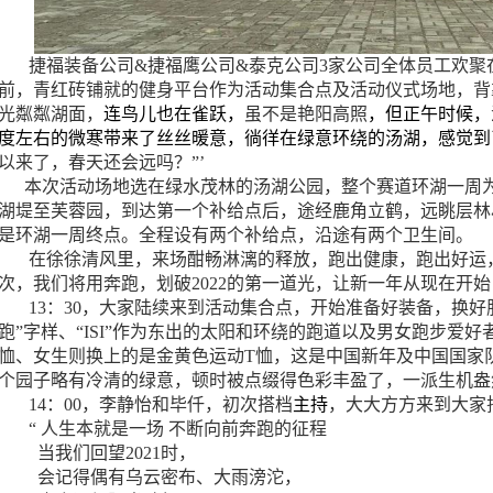
捷福装备公司&捷福鹰公司&泰克公司3家公司全体员工欢聚
前，青红砖铺就的健身平台作为活动集合点及活动仪式场地，背
光粼粼湖面，
连鸟儿也在雀跃，
虽不是艳阳高照
，但正午时候，
度左右的微寒带来了丝丝暖意，徜徉在绿意环绕的汤湖，感觉到
以来了，春天还会远吗？”’
本次活动场地选在绿水茂林的汤湖公园，整个赛道环湖一周为1
湖堤至芙蓉园，到达第一个补给点后，途经鹿角立鹤，远眺层林
是环湖一周终点。全程设有两个补给点，沿途有两个卫生间。
在徐徐清风里，来场酣畅淋漓的释放，跑出健康，跑出好运
次，我们将用奔跑，划破2022的第一道光，让新一年从现在开始
13：30，大家陆续来到活动集合点，开始准备好装备，换好
跑”字样、“ISI”作为东出的太阳和环绕的跑道以及男女跑步爱
恤、女生则换上的是金黄色运动T恤，这是中国新年及中国国家队
个园子略有冷清的绿意，顿时被点缀得色彩丰盈了，一派生机盎
14：00，李静怡和毕仟，初次搭档
主持
，大大方方来到大家
“ 人生本就是一场 不断向前奔跑的征程
当我们回望2021时，
会记得偶有乌云密布、大雨滂沱，