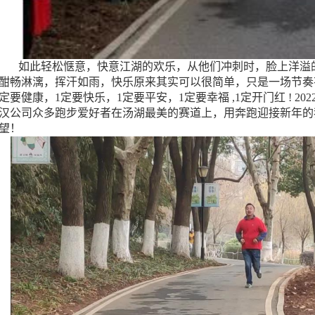
如此轻松惬意，快意江湖的欢乐，从他们冲刺时，脸上洋溢的
酣畅淋漓，挥汗如雨，快乐原来其实可以很简单，只是一场节奏有度
定要健康，1定要快乐，1定要平安，1定要幸福 ,1定开门红 ! 20
汉公司众多跑步爱好者在汤湖最美的赛道上，用奔跑迎接新年的
望！