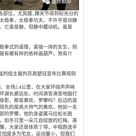
部位，尤其膝､踝关节得到较充分的
太极拳，太极拳功夫，不外乎是动静
。它虽是静，但静中藏动机。虽是
极拳式的道理，紧接一排的女生，则
是有模有样的依样画葫芦，煞有介
判组主裁判员高楚钰宣布比赛规则
全场2.4公里，在大家环绕声声呐
环湖长廊远处，时间滴答滴答地敲打
身影，那是黄欢、罗攀吗？后边的是
领先的是高大帅气的黄欢，他如一名
部的罗攀，他的身姿属马拉松长跑
，如冬日里一朵兀自绽放的红梅，英
醒，大家还是体质了得，半程跑选手
员怕是多为宅女，运动量小，但我们