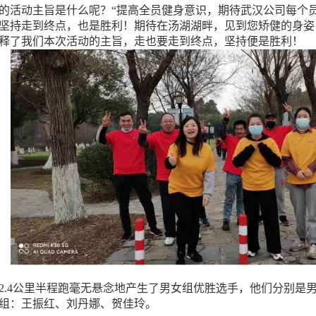
的活动主旨是什么呢？“提高全员健身意识，期待武汉公司每个
坚持走到终点，也是胜利！期待在汤湖湖畔，见到您矫健的身姿
释了我们本次活动的主旨，走也要走到终点，坚持便是胜利！
2.4公里半程跑毫无悬念地产生了男女组优胜选手，他们分别是
组：王振红、刘丹娜、贺佳玲。