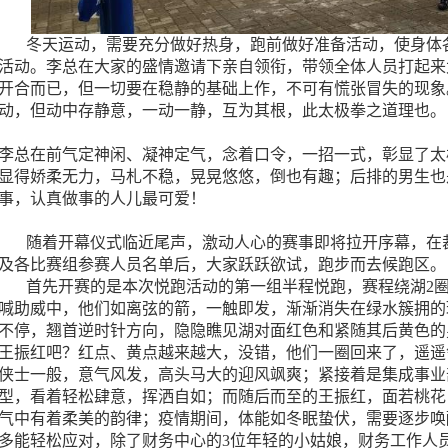
冬天运动，需要充分做好热身，跑前做好准备活动，使身体各
活动。李总在大家的盛情邀请下亲自领衔，带领全体人员打起来
开合而已，但一切要在稳静的基础上作，不可有慌张冒失的现象
动，但动中存静意，一动一静，互为其根，此太极拳之道理也。
李总在前气定神闲、凝神定气，念着口令，一招一式，彰显了太
显得娇柔无力，马札不稳，晃晃悠悠，倒也有趣；后排的男生也
事，认真做事的人儿最可爱！
随着开幕仪式临近尾声，激动人心的赛事即将拉开序幕，在裁
及各比赛组参赛人员名单后，大家跃跃欲试，跑步而去候跑区。
首先开赛的是本次悦跑活动的第一组半程悦跑，赛程绕湖2圈，
喊助威中，他们如离弦的箭，一触即发，渐渐消失在绿水簇拥的
不停，翘首逆时针方向，隐隐瞧见湖对面红色和紧随其后黄色的
王振红吧？红点、黄点越来越大，没错，他们一圈回来了，遥遥
侠士一般，意气风发，高头马大的迎风飒爽；紧接着是集成事业
型，看着轻松肆意，挥洒自如；而随后而至的王振红，面若桃花
气中有着柔美的韵律；疫情期间，体能如冬眠蛰伏，需要逐步唤
多能轻松应对，除了财务中心的3位年轻的小姑娘，财务工作人