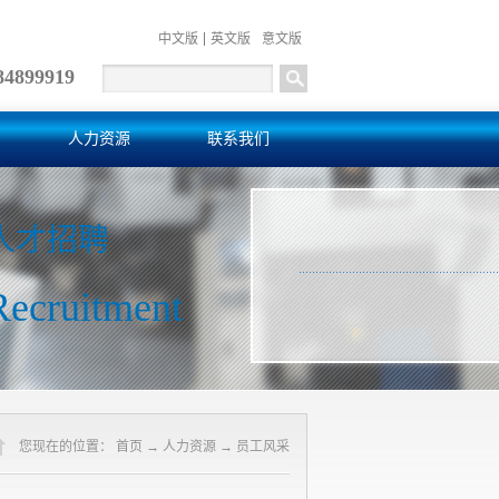
中文版
英文版
意文版
84899919
人力资源
联系我们
人才招聘
Recruitment
您现在的位置：
首页
→
人力资源
→
员工风采