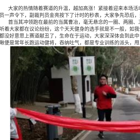
大家的热情随着赛道的升温，越加高涨！紧接着迎来本场活动最
员一声令下，副裁判员金亮按下了计时的秒表，大家争先恐后，
首当其冲领跑在最前的当属曹冶，毫无悬念的一圈、两圈、三
听着大家都在议论纷纷，这个天天健身的选手就是不一般，如我
都没好意思上赛道献丑了，生命在于运动，大家深深体会到此中
瞅便是常年长跑运动健将，吞纳吐气，都是专业训练的派头，甩