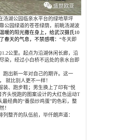
在汤湖公园临亲水平台的绿地草坪
靠公园绿道的苍苍绿荫，前眺汤湖波
温暖的阳光撒在身上，给武汉摄氏10
了春天的气息，不禁
感喟：
“
冬天即
.2公里。起点为沿湖休闲长廊，沿
尽染，经过小白桥不远处的
亲水台
即
，跑出新一年对自己的期许。这一
， 就比别人更不一样！
服装、跑步鞋；男生换上了印有“悦
好者齐头悦跑的图案设计的大红色运动T
最经典的“番茄炒鸡蛋”的色彩，整
然！
排列整齐的队伍前，毕仟朗声道：