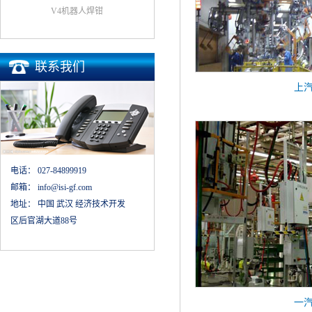
V4机器人焊钳
联系我们
上
电话：
027-84899919
邮箱：
info@isi-gf.com
地址：
中国 武汉 经济技术开发
区后官湖大道88号
一