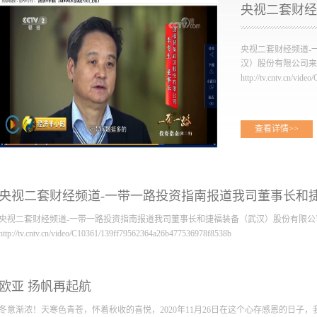
央视二套财经频道-
汉）股份有限公司来
http://tv.cntv.cn/vi
查看详情>>
央视二套财经频道-一带一路投资指南报道我司董事长和
央视二套财经频道-一带一路投资指南报道我司董事长和捷福装备（武汉）股份有限公
http://tv.cntv.cn/video/C10361/139ff79562364a26b477536978f8538b
欧亚 扬帆再起航
冬意渐浓！天寒色青苍，怀着秋收的喜悦，2020年11月26日在这个心存感恩的日子