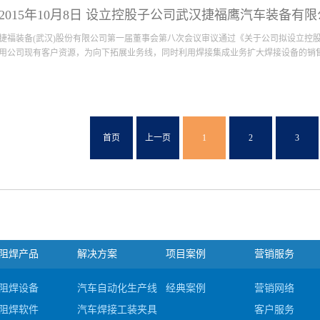
论坛在捷福装备历史尚属首次，我们邀请了来自法国、意大利、俄罗斯、以及国内众
2015年10月8日 设立控股子公司武汉捷福鹰汽车装备有
绕着智能制造技术、焊接技术、新能源汽车、智能工厂等热门话题展开，畅所欲言，
状和发展趋势。在此次论坛期间，捷福装备、捷福鹰公司分别向参会来宾介绍了公司
捷福装备(武汉)股份有限公司第一届董事会第八次会议审议通过《关于公司拟设立
到大家广泛的好评。通过此次论坛的举办，扩大了公司在汽车制造领域的影响力，结
用公司现有客户资源，为向下拓展业务线，同时利用焊接集成业务扩大焊接设备的销售，
础。同时武汉主流媒体长江日报也对此次论坛进行专门报道以下是论坛现场精彩瞬间。论
宾致辞开幕嘉宾满座智能制造现在与发展(一)智能制造现在与发展(二)参会嘉宾精彩
会焊钳高压二极管技术智能制造技术新能源汽车发展会后参观工厂（一） 会后参观工
公司拟与汽车行业内其他方共同出资成立公司从事智能化焊装集成业务。捷福装备(武
车装备有限公司，设立的控股子公司的经营范围为：自动化生产线、机电设备的研发、
工装夹具、模具、检具的制造和批零兼营(不含特种装备);汽车集成技术的开发及技术
首页
上一页
1
2
3
料、钢结构件、汽车零部件、机电一体化产品及配件的批零兼营。
阻焊产品
解决方案
项目案例
营销服务
阻焊设备
汽车自动化生产线集成
经典案例
营销网络
阻焊软件
汽车焊接工装夹具及检具
客户服务