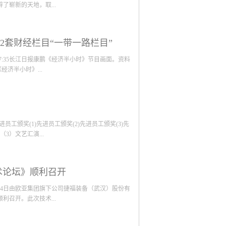
崭新的天地，取...
司领导、全体员工有序进场后，10：10乔迁庆典
套财经栏目“一带一路栏目”
向给予武汉公司大力支持和帮助的各级政府、业务
，预示着公司未来美好的发展前景，我们将以武汉
 17:35长江日报康鹏《经济半小时》节目画面。资料
公司产品的维度，深挖市场潜力，盘活资金，增加
经济半小时》...
对今年疫情及搬迁期间涌现的先进集体和个人给予
迁之喜，同时带来了欧亚法国公司全体员工的祝
峻的经济环境和今年凶险的新冠疫情的影响下欧亚
其中，重点报道了武汉机器人企业——捷福装备从
司克服了重重困难。从2020年年初到目前，新冠
捷福装备公司位于武汉开发区。“我们研发、生产
李贵生向长江日报记者介绍。捷福公司董事长李贵
工颁奖(1)先进员工颁奖(2)先进员工颁奖(3)先
0年代，李贵生跟随新生的神龙公司来到武汉，从事
3）文艺汇演...
意大利捷福公司在中国的销售代理。意大利捷福有
于金融危机的冲击、企业债务等原因，意大利捷福公
捷福的技术、团队、市场等，一举成为一家国际领
大集合
世界知名汽车品牌。在捷福装备公司，设计人员正
术论坛》顺利召开
24日由欧亚集团旗下公司捷福装备（武汉）股份有
召开。此次技术...