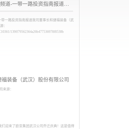
央视二套财经频道-一带一路投资指南报道我司董事长和捷福装备（武汉）股份有限公司
一带一路投资指南报道我司董事长和捷福装备（武
源：
deo/C10361/139ff79562364a26b477536978f8538b
捷福装备（武汉）股份有限公司
司来源：
，我们迎来了欧亚集团武汉公司乔迁庆典！这是值得