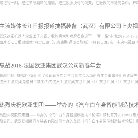
铭记的一刻。经过革故鼎新的磨砺，经过脱胎换骨的蜕变，在激烈的市场竞争中，开辟了
得了良好的经营业绩和社会效益，呈现了一派云蒸霞蔚、鸢飞鱼跃的喜人景象。随着公
主流媒体长江日报报道捷福装备（武汉）有限公司上央视2
仪式隆重举行。首先欧亚集团武汉公司总经理徐洪涛先生讲话，徐总谨代表武汉公司
合作伙伴、以及武汉公司全体伙伴们表示最诚挚的慰问和感谢！“武汉公司乔迁新址
武汉这家机器人企业上了央视，收购意大利老牌名企进军“一带一路”市场2019-04-17
公司新厂区乔迁为契机，加大公司内部资源整合管理，加强新产品的研发力度，拓宽
图片长江日报融媒体4月17日讯（记者康鹏 通讯员张敏）4月16日晚8点，中央电视台《
客户粘性，提升产品及服务价值，确保我们的产品和服务得到客户的满意！”同时，
了高度的肯定。 接下来欧亚集团董事长李贵生先生致辞，李总热烈祝贺武汉公司乔
福：衷心祝愿欧亚集团，新起点,大发展!繁荣昌盛！感谢大家的努力，特别是去年严
栏目播出《一带一路投资指栏（第二季）》系列专题片第二集——《走进意大利》。
集团全体员工艰苦奋斗，战胜困难取得了可喜的成绩。奋斗在疫情之年的法国集团各公
赢战2018-法国欧亚集团武汉公司新春年会
销售代理做起，收购意大利著名企业，掌握核心科技，进军“一带一路”市场的故事。
病毒在法国两次暴发，...
的，是焊接机器人的焊枪和控制系统，相当于机器人的手臂和大脑。”该公司董事长
赢战2018-法国欧亚集团武汉公司新春年会主会场年会入场新春年会董事长新春致辞先进员
生 记者康鹏 摄李贵生是贵州人，1985年到法国留学，毕业后在巴黎创业，上世纪9
进员工颁奖(4)先进员工颁奖(5)先进员工颁奖(6)文艺汇演（1）文艺汇演（2）文艺汇演（
设备、零件进口业务，后来又从事汽车生产装备的组装、制造及研发。捷福装备曾是
着60多年的历史，是世界上少有的几家可以提供整套焊接技术的厂家。2015年，由
司面临破产。看准这个机会，李贵生果断出手，反过来将其收入囊中，继承了意大利
（4）文艺汇演（5）幸运抽奖（1）幸运抽奖（2）幸运抽奖（3）晚宴优秀获奖员工
先企业。目前，这家武汉企业的产品应用于东风、神龙、大众、雷诺、奔驰、福特等
热烈庆祝欧亚集团 ——举办的《汽车白车身智能制造技
在设计...
热烈庆祝欧亚集团——举办的《汽车白车身智能制造技术论坛》顺利召开2017年11月
限公司、武汉捷福鹰汽车装备有限公司举办的首届《汽车白车身智能制造技术论坛》顺利