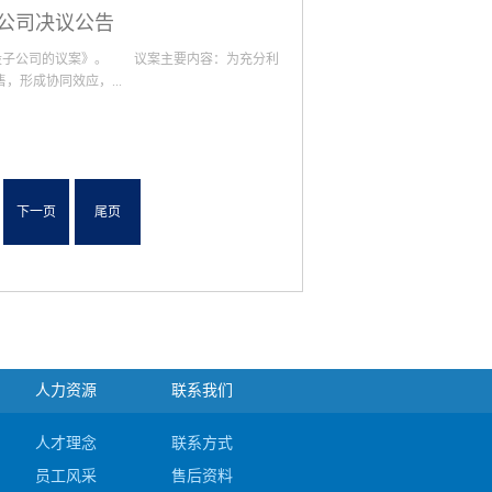
多知名专家参与。此次论坛以汽车白车身为主题围
限公司决议公告
让大家更清晰了解的汽车白车身智能制造技术的现
的最新技术、产品以及在国内外实际应用情况，得
控股子公司的议案》。 议案主要内容：为充分利
交更多的朋友，为公司未来的发展奠定良好的基
形成协同效应，...
坛主题logo汽车白车身论坛接待开幕致辞 嘉
讲解智能工厂汽车高效连接与驱动技术中午茶歇酒
厂（二）
汉)股份有限公司设立控股子公司：武汉捷福鹰汽
设计、制造;机械设备的安装、改造;工位器具、
转让;汽车装配工具、电线电缆、电子产品、金属材
下一页
尾页
人力资源
联系我们
人才理念
联系方式
员工风采
售后资料