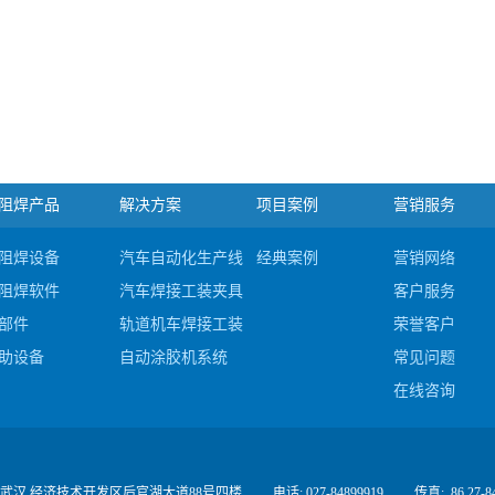
阻焊产品
解决方案
项目案例
营销服务
阻焊设备
汽车自动化生产线集成
经典案例
营销网络
阻焊软件
汽车焊接工装夹具及检具
客户服务
部件
轨道机车焊接工装及夹具
荣誉客户
助设备
自动涂胶机系统
常见问题
#c
在线咨询
 武汉 经济技术开发区后官湖大道88号四楼
电话: 027-84899919
传真:
86 27-8