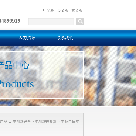
中文版
英文版
意文版
84899919
人力资源
联系我们
产品中心
Products
产品
→
电阻焊设备
>
电阻焊控制器
>
中频自适应
技术