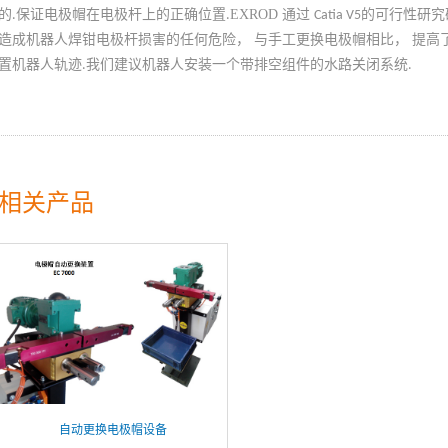
的
保证电极帽在电极杆上的正确位置
EXROD
通过
的可行性研究
.
.
Catia V5
造成机器人焊钳电极杆损害的任何危险， 与手工更换电极帽相比， 提高
置机器人轨迹
我们建议机器人安装一个带排空组件的水路关闭系统
.
.
相关产品
自动更换电极帽设备