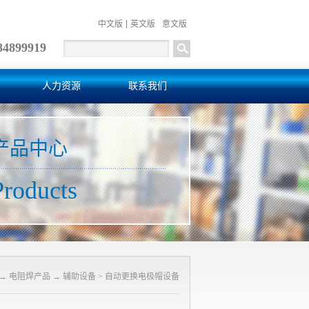
中文版
英文版
意文版
84899919
人力资源
联系我们
产品中心
Products
→
电阻焊产品
→
辅助设备
>
自动更换电极帽设备