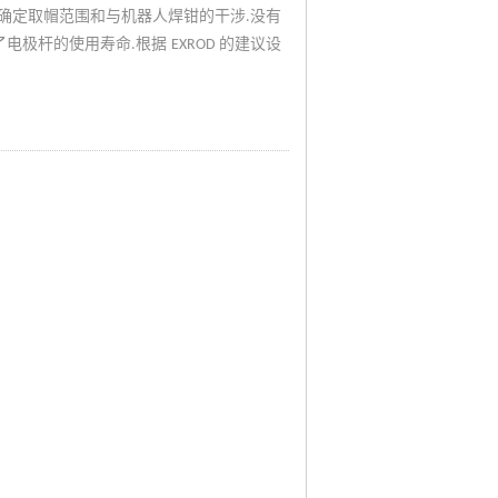
确定取帽范围和与机器人焊钳的干涉
没有
.
了电极杆的使用寿命
根据
的建议设
.
EXROD