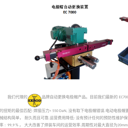
我们代理的
品牌自动更换电极帽产品。目前我们最新的
EC70
的扭矩的最佳匹配
焊接压力
没有取下电极帽错误
电动电极帽
:
< 550 DaN,
.
械结构简单， 耐久而且可靠
运营费用降低
没有预计任何的预防性维护保
.
:
率
， 大大改善了焊装车间的运营效率
周期性对最大直径为
: 99,9 %
.
20mm