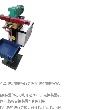
型电极帽更换器是传输电极帽更换所需
00
更换装置的动力电源是
伏
更换装置机
380
.
养
电极帽更换装置本身的利用
.
的电极帽进行更换
对称的
偏心的
倾斜
:
,
,