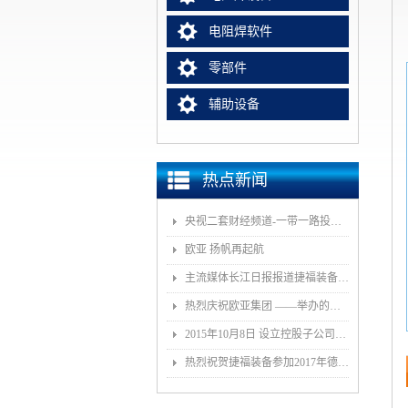
电阻焊软件
零部件
辅助设备
热点新闻
央视二套财经频道-一带一路投资指南报道我司董事长和捷福装备（武汉）股份有限公司
欧亚 扬帆再起航
主流媒体长江日报报道捷福装备（武汉）有限公司上央视2套财经栏目“一带一路栏目”
热烈庆祝欧亚集团 ——举办的《汽车白车身智能制造技术论坛》顺利召开
2015年10月8日 设立控股子公司武汉捷福鹰汽车装备有限公司决议公告
热烈祝贺捷福装备参加2017年德国埃森展取得圆满成功