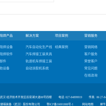
阻焊产品
解决方案
项目案例
营销服务
阻焊设备
汽车自动化生产线集成
经典案例
营销网络
阻焊软件
汽车焊接工装夹具及检具
客户服务
部件
轨道机车焊接工装及夹具
荣誉客户
助设备
自动涂胶机系统
常见问题
#c
在线咨询
 武汉 经济技术开发区后官湖大道88号四楼
电话: 027-84899919
传真:
86 27-8
 - 2016 捷福装备（武汉）股份有限公司
鄂ICP备16001888号-1
网站地图
犀牛