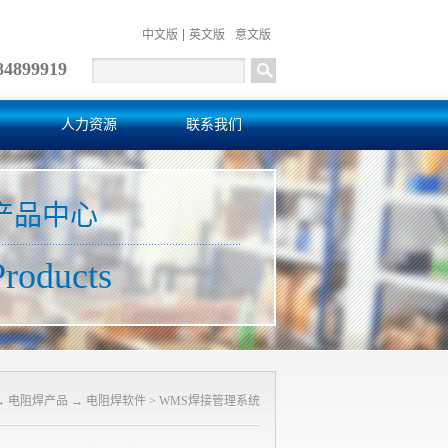
中文版
英文版
意文版
84899919
人力资源
联系我们
产品中心
Products
→
电阻焊产品
→
电阻焊软件
>
WMS焊接管理系统