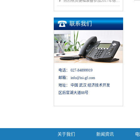
热烈祝贺捷福装备参加2017年德国埃森展取得圆满成功
联系我们
电话：
027-84899919
邮箱：
info@isi-gf.com
地址：
中国 武汉 经济技术开发
区后官湖大道88号
关于我们
新闻资讯
电