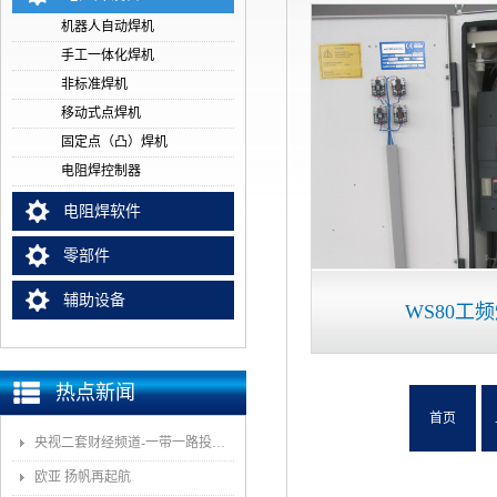
机器人自动焊机
手工一体化焊机
非标准焊机
移动式点焊机
固定点（凸）焊机
电阻焊控制器
电阻焊软件
零部件
辅助设备
WS80工
热点新闻
首页
央视二套财经频道-一带一路投资指南报道我司董事长和捷福装备（武汉）股份有限公司
欧亚 扬帆再起航