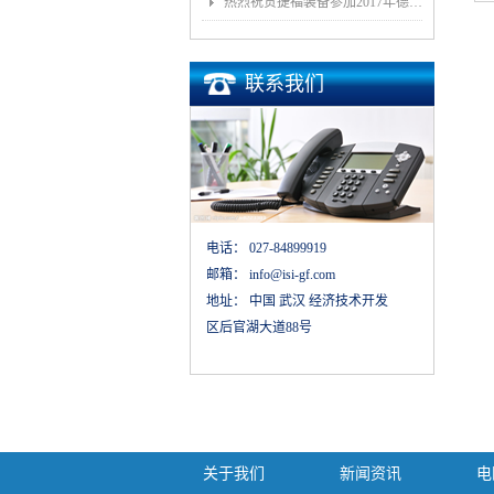
热烈祝贺捷福装备参加2017年德国埃森展取得圆满成功
联系我们
电话：
027-84899919
邮箱：
info@isi-gf.com
地址：
中国 武汉 经济技术开发
区后官湖大道88号
关于我们
新闻资讯
电