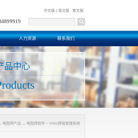
中文版
英文版
意文版
84899919
人力资源
联系我们
产品中心
Products
→
电阻焊产品
→
电阻焊软件
>
WMS焊接管理系统