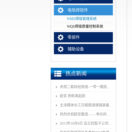
电阻焊软件
WMS焊接管理系统
WQS焊接质量控制系统
零部件
辅助设备
热点新闻
央视二套财经频道-一带一路投资指南报道我司董事长和捷福装备（武汉）股份有限公司
欧亚 扬帆再起航
主流媒体长江日报报道捷福装备（武汉）有限公司上央视2套财经栏目“一带一路栏目”
热烈庆祝欧亚集团 ——举办的《汽车白车身智能制造技术论坛》顺利召开
2015年10月8日 设立控股子公司武汉捷福鹰汽车装备有限公司决议公告